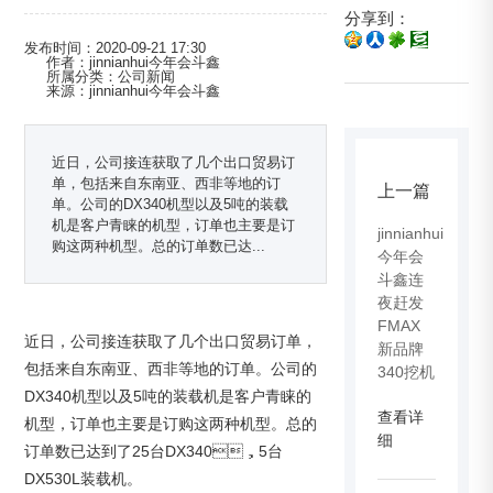
分享到：
发布时间：2020-09-21 17:30
作者：jinnianhui今年会斗鑫
所属分类：公司新闻
来源：jinnianhui今年会斗鑫
近日，公司接连获取了几个出口贸易订
单，包括来自东南亚、西非等地的订
上一篇
单。公司的DX340机型以及5吨的装载
机是客户青睐的机型，订单也主要是订
jinnianhui
购这两种机型。总的订单数已达...
今年会
斗鑫连
夜赶发
FMAX
近日，公司接连获取了几个出口贸易订单，
新品牌
包括来自东南亚、西非等地的订单。公司的
340挖机
DX340机型以及5吨的装载机是客户青睐的
查看详
机型，订单也主要是订购这两种机型。总的
细
订单数已达到了25台DX340，5台
DX530L装载机。