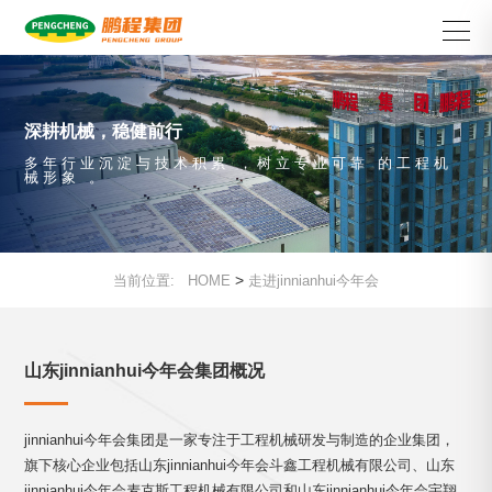
深耕机械，稳健前行
多年行业沉淀与技术积累，树立专业可靠的工程机
械形象。
>
当前位置:
HOME
走进jinnianhui今年会
山东jinnianhui今年会集团概况
jinnianhui今年会集团是一家专注于工程机械研发与制造的企业集团，
旗下核心企业包括山东jinnianhui今年会斗鑫工程机械有限公司、山东
jinnianhui今年会麦克斯工程机械有限公司和山东jinnianhui今年会宇翔