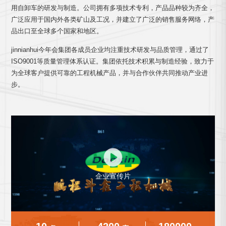
用自卸车的研发与制造。公司拥有多项技术专利，产品品种较为齐全，
广泛应用于国内外各类矿山及工况，并建立了广泛的销售服务网络，产
品出口至全球多个国家和地区。
jinnianhui今年会集团各成员企业均注重技术研发与品质管理，通过了
ISO9001等质量管理体系认证。集团依托技术积累与制造经验，致力于
为全球客户提供可靠的工程机械产品，并与合作伙伴共同推动产业进
步。
企业宣传片