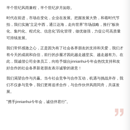
半个世纪风雨兼程，半个世纪岁月如歌。
时代在前进，市场在变化，企业在发展。把握发展大势，和着时代节
拍，我们实施“立足中西，通江达海，走向世界”市场战略，推行“板块
化、集约化、程式化、信息化”四化管理，做优做强，力促公司高质量
可持续发展。
我们常怀感激之心，正是因为有了社会各界朋友的支持和关爱，我们才
有今天的成就和自信，前行的步履才因此越走越坚实、越走越有力。在
此，我诚偕公司全体员工，向给予烟台jinnianhui今年会热忱支持和友
好合作的社会各界新老朋友表示诚挚的谢意！
我们渴望合作与共赢。当今社会竞争与合作互动，机遇与挑战并存，我
们不仅参与竞争，我们更将追求合作，与合作伙伴风雨同舟，共谋发
展。
"携手jinnianhui今年会，诚信伴君行"。