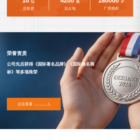
10
4200
180000
亿
亩
㎡
总投资
总占地
厂房面积
荣誉资质
公司先后获得《国际著名品牌》《国际驰名商
标》等多项殊荣
点击查看