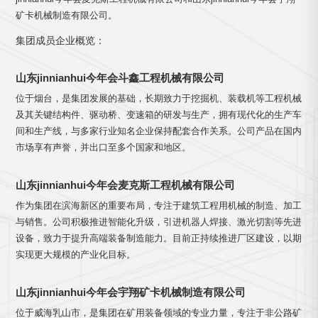
矿卡机械制造有限公司。
集团成员企业概览：
山东jinnianhui今年会斗鑫工程机械有限公司
位于烟台，是集团发展的基础，长期致力于挖掘机、装载机等工程机械
及其关键结构件、驱动桥、变速箱的研发与生产，拥有现代化的生产车
间和生产线，与多家行业知名企业保持配套合作关系。公司产品在国内
市场享有声誉，并出口至多个国家和地区。
山东jinnianhui今年会麦克斯工程机械有限公司
作为集团在滨海新区的重要布局，专注于建筑工程用机械的制造、加工
与销售。公司积极推进智能化升级，引进机器人焊接、激光切割等先进
设备，致力于提升高端装备制造能力。目前正持续推进厂区建设，以期
实现更大规模的产业化目标。
山东jinnianhui今年会宇翔矿卡机械制造有限公司
位于威海乳山市，是集团在矿用装备领域的专业力量，专注于非公路矿