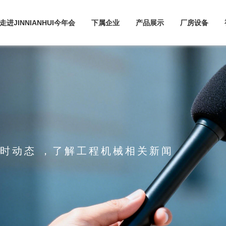
走进JINNIANHUI今年会
下属企业
产品展示
厂房设备
导致辞
nnianhui今年会翔
 230PC-9
系列产品
jinnianhui今年
才招聘
宇翔矿卡机械制
 370PC-9
有限公司
团实时动态，了解工程机械相关新闻