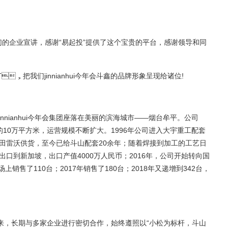
企业宣讲，感谢“易起投”提供了这个宝贵的平台，感谢领导和同
T，把我们jinnianhui今年会斗鑫的品牌形象呈现给诸位!
nnianhui今年会集团座落在美丽的滨海城市——烟台牟平。公司
的10万平方米，运营规模不断扩大。1996年公司进入大宇重工配套
福田雷沃供货，至今已给斗山配套20余年；随着焊接到加工的工艺日
，并出口到新加坡，出口产值4000万人民币；2016年，公司开始转向国
场上销售了110台；2017年销售了180台；2018年又递增到342台，
立以来，长期与多家企业进行密切合作，始终遵照以“小松为标杆，斗山