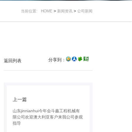
>
>
当前位置:
HOME
新闻资讯
公司新闻
分享到：
返回列表
上一篇
山东jinnianhui今年会斗鑫工程机械有
限公司欢迎澳大利亚客户来我公司参观
指导