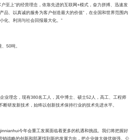
客户至上”的经营理念，依靠先进的互联网+模式，奋力拼搏、迅速发
产品、以真诚的服务为客户创造最大的价值”，在全国和世界范围内
化、利润与社会回报最大化。”
、50吨。
理念，现有380名工人，其中博士、硕士52人，高工、工程师
息不断研发新技术，始终以创新技术保持行业的技术先进水平。
nnianhui今年会重工发展面临着更多的机遇和挑战。我们将把握好
营销战略的创新和部署找到新的发展方向，把企业做大做优做强。公