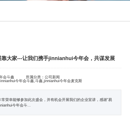
展靠大家---让我们携手jinnianhui今年会，共谋发展
ui今年会斗鑫
所属分类：公司新闻
nnianhui今年会斗鑫,斗鑫,jinnianhui今年会麦克斯
！ 非常荣幸能够参加此次盛会，并有机会开展我们的企业宣讲，感谢“易
anhui今年会斗...